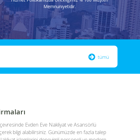
Memnuniyetidir.
tümü
irmaları
i çevresinde Evden Eve Nakliyat ve Asansörlü
eçerek bilgi alabilirsiniz. Günümüzde en fazla talep
akliyat işlemlerini deneyimli personeli ve modern