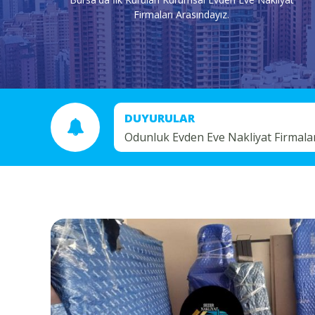
Firmaları Arasındayız.
DUYURULAR
Odunluk Evden Eve Nakliyat Firmala
Güvenilir Evden Eve Nakliyat Şirketl
Evden Eve Nakliyat Şirketleri Bursa 
Bursa Asansörlü Ev Taşıma Firmalar
Bursa Güvenilir Evden Eve Nakliyat 