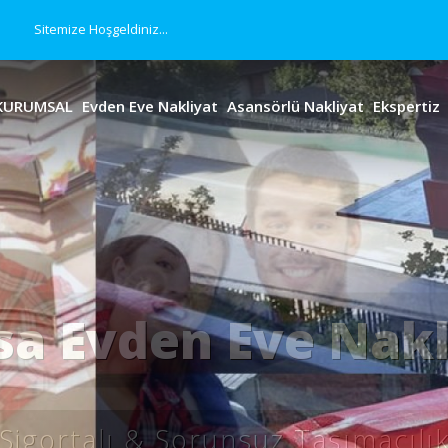
Sitemize Hoşgeldiniz...
KURUMSAL
Evden Eve Nakliyat
Asansörlü Nakliyat
Ekspertiz
örlü Evden Eve Na
yonel Asansörlü Evden Eve Taşı