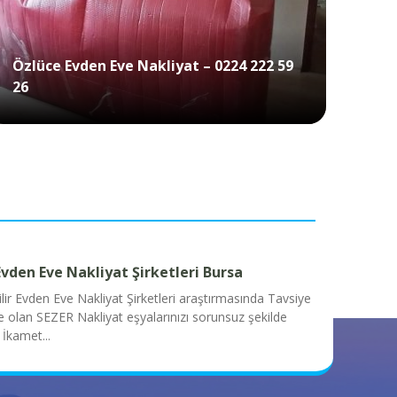
Özlüce Evden Eve Nakliyat – 0224 222 59
26
Yıld
Evden Eve Nakliyat Şirketleri Bursa
ir Evden Eve Nakliyat Şirketleri araştırmasında Tavsiye
e olan SEZER Nakliyat eşyalarınızı sorunsuz şekilde
 İkamet...