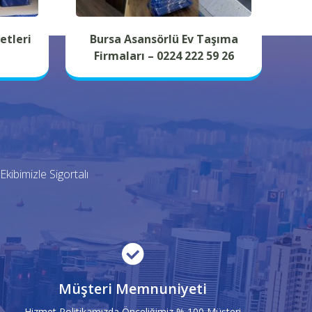
etleri
Bursa Asansörlü Ev Taşıma
Firmaları – 0224 222 59 26
kibimizle Sigortalı
Müşteri Memnuniyeti
Hizmet Politikamızda Önceliğimiz % 100 Müşteri