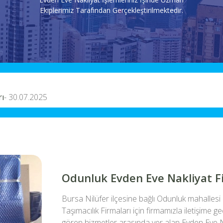
Ekiplerimiz Tarafından Gerçekleştirilmektedir.
rı
- 30.07.2025
eri Bursa
- 21.03.2025
Nilüfer
- 20.02.2025
ı – 0224 222 59 26
- 30.01.2025
Firması
- 10.01.2025
Odunluk Evden Eve Nakliyat F
Bursa Nilüfer ilçesine bağlı Odunluk mahalles
Taşımacılık Firmaları için firmamızla iletişime g
gören hizmetler arasında yer alan Evden Eve N