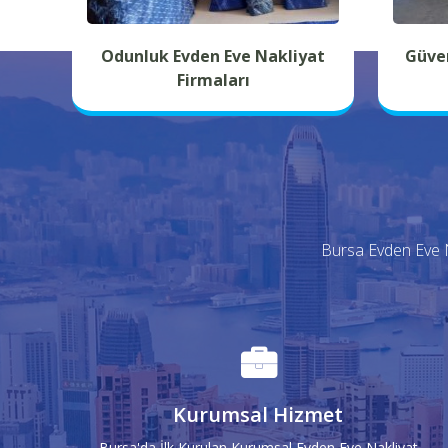
Odunluk Evden Eve Nakliyat
Güven
Firmaları
Bursa Evden Eve Na
Kurumsal Hizmet
Bursa'da İlk Kurulan Kurumsal Evden Eve Nakliyat