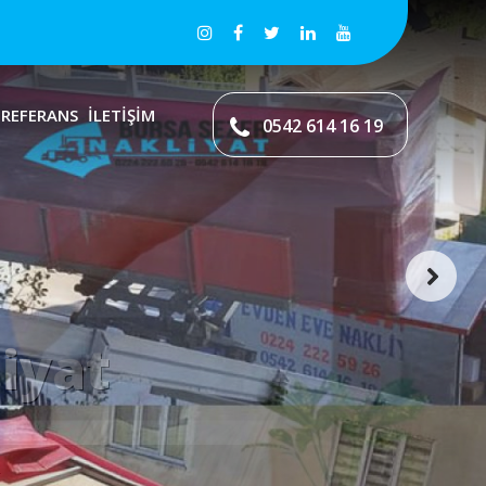
REFERANS
İLETİŞİM
0542 614 16 19
kliyat
macılık