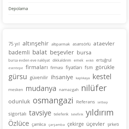
Depolama
altınşehir
ataevler
75 yıl
asansörlü
altıparmak
balat
beşevler
bademli
bursa
ertuğrul
dikkaldırım
bursa evden eve nakliyat
emek
erikli
firmaları
görükle
fiyatları
fsm
firması
esentepe
gürsu
kestel
ihsaniye
güvenilir
kaplıkaya
nilüfer
mudanya
mesken
namazgah
osmangazi
odunluk
Referans
setbaşı
yıldırım
tavsiye
sigortalı
teleferik
telefirik
Özlüce
üçevler
çekirge
şirketi
çamlıca
çarşamba