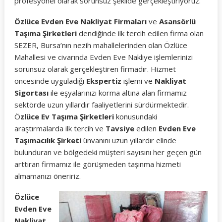
profesyonel olarak sorunsuz şekilde gerçekleştiriyoruz.
Özlüce Evden Eve Nakliyat Firmaları
ve
Asansörlü
Taşıma Şirketleri
dendiğinde ilk tercih edilen firma olan
SEZER, Bursa’nın nezih mahallelerinden olan Özlüce
Mahallesi ve civarında Evden Eve Nakliye işlemlerinizi
sorunsuz olarak gerçekleştiren firmadır. Hizmet
öncesinde uyguladığı
Ekspertiz
işlemi ve
Nakliyat
Sigortası
ile eşyalarınızı korma altına alan firmamız
sektörde uzun yıllardır faaliyetlerini sürdürmektedir.
Ö
zlüce Ev Taşıma Şirketleri
konusundaki
araştırmalarda ilk tercih ve
Tavsiye
edilen
Evden Eve
Taşımacılık Şirketi
ünvanını uzun yıllardır elinde
bulunduran ve bölgedeki müşteri sayısını her geçen gün
arttıran firmamız ile görüşmeden taşınma hizmeti
almamanızı öneririz.
Özlüce
Evden Eve
Nakliyat