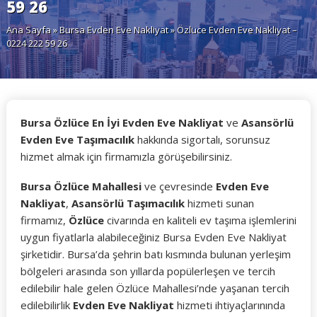
59 26
Ana Sayfa
»
Bursa Evden Eve Nakliyat
» Özlüce Evden Eve Nakliyat –
0224 222 59 26
Bursa Özlüce En İyi Evden Eve Nakliyat
ve
Asansörlü
Evden Eve Taşımacılık
hakkında sigortalı, sorunsuz
hizmet almak için firmamızla görüşebilirsiniz.
Bursa Özlüce Mahallesi
ve çevresinde
Evden Eve
Nakliyat
,
Asansörlü Taşımacılık
hizmeti sunan
firmamız,
Özlüce
civarında en kaliteli ev taşıma işlemlerini
uygun fiyatlarla alabileceğiniz Bursa Evden Eve Nakliyat
şirketidir. Bursa’da şehrin batı kısmında bulunan yerleşim
bölgeleri arasında son yıllarda popülerleşen ve tercih
edilebilir hale gelen Özlüce Mahallesi’nde yaşanan tercih
edilebilirlik
Evden Eve Nakliyat
hizmeti ihtiyaçlarınında