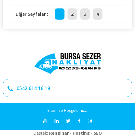
Diğer Sayfalar :
1
2
3
4
0542 614 16 19
Sitemize Hoşgeldiniz...
Destek:
Renginar
-
Hosting
-
SEO