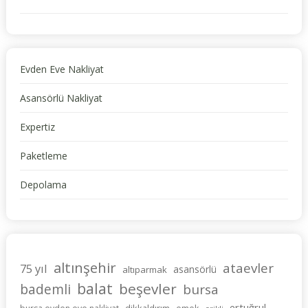
Evden Eve Nakliyat
Asansörlü Nakliyat
Expertiz
Paketleme
Depolama
altınşehir
ataevler
75 yıl
asansörlü
altıparmak
balat
beşevler
bademli
bursa
ertuğrul
dikkaldırım