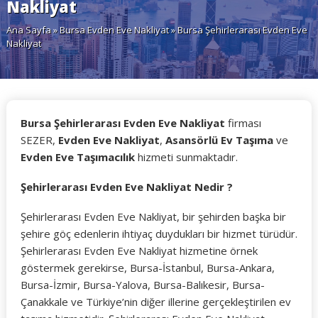
Nakliyat
Ana Sayfa
»
Bursa Evden Eve Nakliyat
» Bursa Şehirlerarası Evden Eve
Nakliyat
Bursa Şehirlerarası Evden Eve Nakliyat
firması
SEZER,
Evden Eve Nakliyat
,
Asansörlü Ev Taşıma
ve
Evden Eve Taşımacılık
hizmeti sunmaktadır.
Şehirlerarası Evden Eve Nakliyat Nedir ?
Şehirlerarası Evden Eve Nakliyat, bir şehirden başka bir
şehire göç edenlerin ihtiyaç duydukları bir hizmet türüdür.
Şehirlerarası Evden Eve Nakliyat hizmetine örnek
göstermek gerekirse, Bursa-İstanbul, Bursa-Ankara,
Bursa-İzmir, Bursa-Yalova, Bursa-Balıkesir, Bursa-
Çanakkale ve Türkiye’nin diğer illerine gerçekleştirilen ev