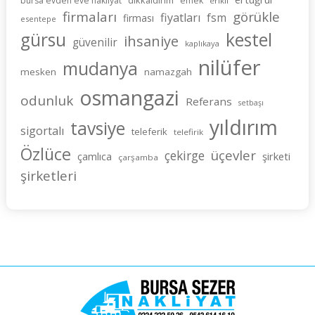
bursa evden eve nakliyat
emek
erikli
firmaları
görükle
fiyatları
fsm
firması
esentepe
gürsu
kestel
ihsaniye
güvenilir
kaplıkaya
nilüfer
mudanya
mesken
namazgah
osmangazi
odunluk
Referans
setbaşı
yıldırım
tavsiye
sigortalı
teleferik
telefirik
Özlüce
üçevler
çekirge
şirketi
çamlıca
çarşamba
şirketleri