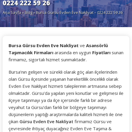
0224 222 59 26
Ana Sayfa
»
Blog
» Bursa Gürsu Evden Eve Nakliyat – 0224 222 59 26
Bursa Gürsu Evden Eve Nakliyat
ve
Asansörlü
Taşımacılık Firmaları
arasında en uygun
Fiyatları
sunan
firmamız, sigortalı hizmet sunmaktadır.
Bursa’nın gelişen ve sürekli olarak göç alan ilçelerinden
olan Gürsu ilçesinde yaşanan hareketlilik öncelikli olarak
Evden Eve Nakliyat hizmeti taleplerinin artmasına sebep
olmaktadır. Gürsu’da yapılan yeni konutlar ve gelişmesi ile
ilçeye taşınmayı ya da ilçe içersinde farklı bir adrese
veyahut ta Gürsu’dan farklı bir bölgeye taşınmayı
düşünenlerin yaptığı araştırmalarda kaliteli hizmeti ile öne
çıkan
Gürsu Evden Eve Nakliyat
firmamız Gürsu ve
çevresinde ihtiyaç duyacağınız Evden Eve Taşıma &