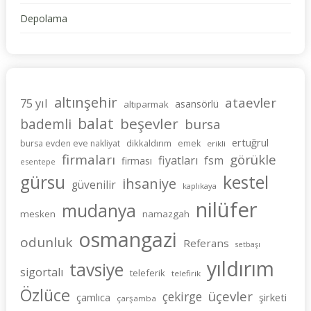
Depolama
altınşehir
ataevler
75 yıl
asansörlü
altıparmak
balat
beşevler
bademli
bursa
ertuğrul
dikkaldırım
bursa evden eve nakliyat
emek
erikli
firmaları
görükle
fiyatları
fsm
firması
esentepe
gürsu
kestel
ihsaniye
güvenilir
kaplıkaya
nilüfer
mudanya
mesken
namazgah
osmangazi
odunluk
Referans
setbaşı
yıldırım
tavsiye
sigortalı
teleferik
telefirik
Özlüce
üçevler
çekirge
şirketi
çamlıca
çarşamba