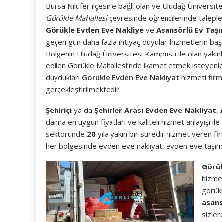
Bursa Nilüfer ilçesine bağlı olan ve Uludağ Üniversit
Görükle Mahallesi
çevresinde öğrencilerinde talepler
Görükle Evden Eve Nakliye
ve
Asansörlü Ev Taş
geçen gün daha fazla ihtiyaç duyulan hizmetlerin ba
Bölgenin Uludağ Üniversitesi Kampüsü ile olan yakınlı
edilen Görükle Mahallesi’nde ikamet etmek isteyenler
duydukları
Görükle Evden Eve Nakliyat
hizmeti firm
gerçekleştirilmektedir.
Şehiriçi
ya da
Şehirler Arası Evden Eve Nakliyat
,
daima en uygun fiyatları ve kaliteli hizmet anlayışı il
sektöründe
20
yıla yakın bir süredir hizmet veren f
her bölgesinde evden eve nakliyat, evden eve taşıma
Görük
hizme
görükl
asans
sizle