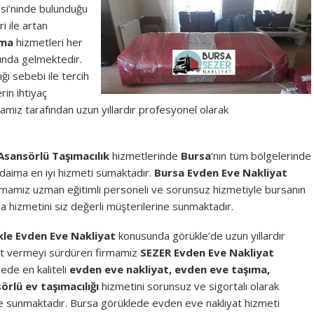
esi’ninde bulunduğu
i ile artan
ıma
hizmetleri her
şında gelmektedir.
ğı sebebi ile tercih
in ihtiyaç
amız tarafından uzun yıllardır profesyonel olarak
Asansörlü Taşımacılık
hizmetlerinde
Bursa
‘nın tüm bölgelerinde
e daima en iyi hizmeti sumaktadır.
Bursa Evden Eve Nakliyat
irmamız uzman eğitimli personeli ve sorunsuz hizmetiyle bursanın
 hizmetini siz değerli müşterilerine sunmaktadır.
le Evden Eve Nakliyat
konusunda görükle’de uzun yıllardır
t vermeyi sürdüren firmamız
SEZER Evden Eve Nakliyat
ede en kaliteli
evden eve nakliyat, evden eve taşıma,
örlü ev taşımacılığı
hizmetini sorunsuz ve sigortalı olarak
re sunmaktadır. Bursa görüklede evden eve nakliyat hizmeti