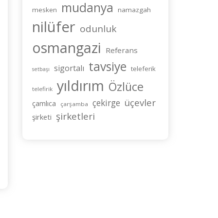
mudanya
mesken
namazgah
nilüfer
odunluk
osmangazi
Referans
tavsiye
sigortalı
teleferik
setbaşı
yıldırım
Özlüce
telefirik
üçevler
çekirge
çamlıca
çarşamba
şirketleri
şirketi