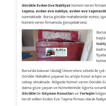
Görükle Evden Eve Nakliyat
hizmeti veren firmam
taşıma, evden eve nakliye, evden eve taşımacılı
sunmaktadır. Bursa görükle mahallesinde evinizi, işye
hizmeti veren firmamızla görüşebilirsiniz.
Bursa
başta 
Nakli
kadros
fiyatl
hizme
Bursa’da bulunan Uludağ Üniversitesi sebebi ile çok 
Görükle Mahallesi yaşanan bu artışla Konut artışını 
sebep olmaktadır. Bölgede hizmet veren Görükle Evde
daima göze çarpan ve hizmetlerinde Sigorta sorumlul
Görükle
‘de
Göçmen Konutları
ve
Yerleşim
bölge
tercih edilen Evden Eve Taşıma firması olarak faali