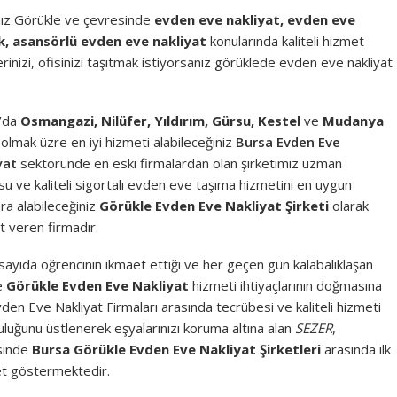
ız Görükle ve çevresinde
evden eve nakliyat, evden eve
k, asansörlü evden eve nakliyat
konularında kaliteli hizmet
rinizi, ofisinizi taşıtmak istiyorsanız görüklede evden eve nakliyat
’da
Osmangazi, Nilüfer, Yıldırım, Gürsu, Kestel
ve
Mudanya
olmak üzre en iyi hizmeti alabileceğiniz
Bursa Evden Eve
yat
sektöründe en eski firmalardan olan şirketimiz uzman
u ve kaliteli sigortalı evden eve taşıma hizmetini en uygun
ara alabileceğiniz
Görükle Evden Eve Nakliyat Şirketi
olarak
t veren firmadır.
sayıda öğrencinin ikmaet ettiği ve her geçen gün kalabalıklaşan
ve
Görükle Evden Eve Nakliyat
hizmeti ihtiyaçlarının doğmasına
n Eve Nakliyat Firmaları arasında tecrübesi ve kaliteli hizmeti
uğunu üstlenerek eşyalarınızı koruma altına alan
SEZER
,
sinde
Bursa Görükle Evden Eve Nakliyat Şirketleri
arasında ilk
yet göstermektedir.