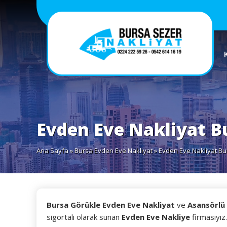
Evden Eve Nakliyat B
Ana Sayfa
»
Bursa Evden Eve Nakliyat
» Evden Eve Nakliyat B
Bursa Görükle Evden Eve Nakliyat
ve
Asansörlü 
sigortalı olarak sunan
Evden Eve Nakliye
firmasıyız.