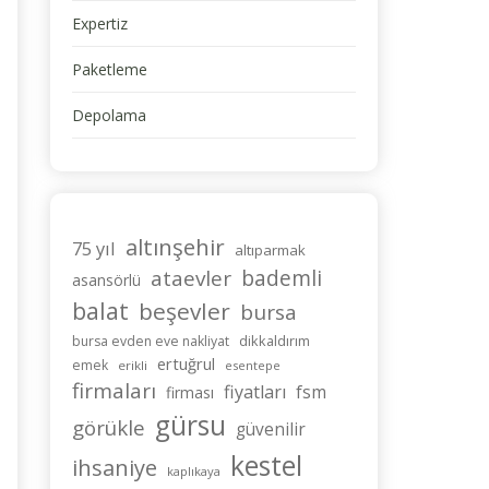
Expertiz
Paketleme
Depolama
altınşehir
75 yıl
altıparmak
bademli
ataevler
asansörlü
balat
beşevler
bursa
dikkaldırım
bursa evden eve nakliyat
ertuğrul
emek
erikli
esentepe
firmaları
fiyatları
fsm
firması
gürsu
görükle
güvenilir
kestel
ihsaniye
kaplıkaya