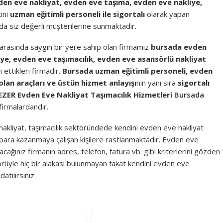
en eve nakliyat, evden eve taşıma, evden eve nakliye,
ini
uzman eğitimli personeli ile sigortalı
olarak yapan
rıda siz değerli müşterilerine sunmaktadır.
 arasında saygın bir yere sahip olan firmamız
bursada evden
ye, evden eve taşımacılık, evden eve asansörlü nakliyat
 ettikleri firmadır.
Bursada uzman eğitimli personeli, evden
 olan araçları ve üstün hizmet anlayışı
nın yanı sıra
sigortalı
EZER Evden Eve Nakliyat Taşımacılık Hizmetleri
Bursada
 firmalardandır.
liyat, taşımacılık sektöründede kendini evden eve nakliyat
n para kazanmaya çalışan kişilere rastlanmaktadır. Evden eve
cağınız firmanın adres, telefon, fatura vb. gibi kriterlerini gözden
örüyle hiç bir alakası bulunmayan fakat kendini evden eve
atılırsınız.