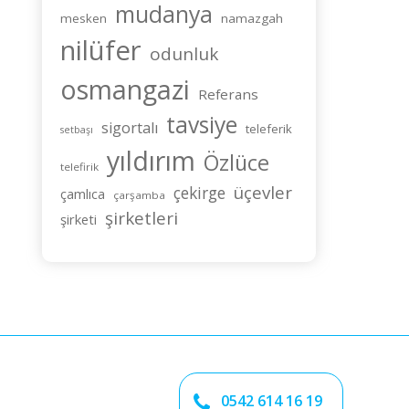
mudanya
mesken
namazgah
nilüfer
odunluk
osmangazi
Referans
tavsiye
sigortalı
teleferik
setbaşı
yıldırım
Özlüce
telefirik
üçevler
çekirge
çamlıca
çarşamba
şirketleri
şirketi
0542 614 16 19