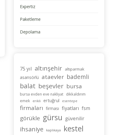
Expertiz
Paketleme
Depolama
altınşehir
75 yıl
altıparmak
bademli
ataevler
asansörlü
balat
beşevler
bursa
dikkaldırım
bursa evden eve nakliyat
ertuğrul
emek
erikli
esentepe
firmaları
fiyatları
fsm
firması
gürsu
görükle
güvenilir
kestel
ihsaniye
kaplıkaya