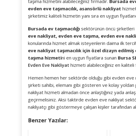
taşıma hizmetini alabileceğiniz firmadır.
Bursada evd
evden eve taşımacılık, asansörlü nakliyat
hizmet
şirketimiz kaliteli hizmetin yanı sıra en uygun fiyatla
Bursada ev taşımacılığı
sektörünün öncü şirketleri
eve nakliyat, evden eve taşıma, evden eve nakli
konularında hizmet almak isteyenlerin daima ilk tercih
eve nakliyat taşımacılık için özel dizayn edilmiş
taşıma hizmeti
ni en uygun fiyatlara sunan
Bursa S
Evden Eve Nakliyat
hizmeti alabileceğiniz en kaliteli
Hemen hemen her sektörde olduğu gibi evden eve nak
şirketi sahibi, elemanı gibi gösteren ve kolay yolda
nakliyat hizmeti almadan önce anlaştığınız yada anlaşa
geçirmelisiniz. Aksi taktirde evden eve nakliyat sekt
nakliyatçı gibi göstermeye çalışan kişiler tarafından ald
Benzer Yazılar: