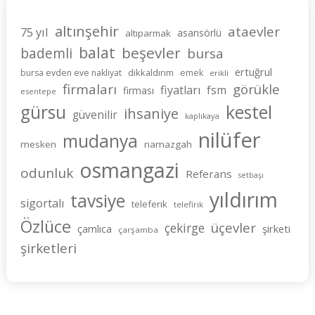
altınşehir
ataevler
75 yıl
asansörlü
altıparmak
balat
beşevler
bademli
bursa
ertuğrul
dikkaldırım
bursa evden eve nakliyat
emek
erikli
firmaları
görükle
fiyatları
fsm
firması
esentepe
gürsu
kestel
ihsaniye
güvenilir
kaplıkaya
nilüfer
mudanya
mesken
namazgah
osmangazi
odunluk
Referans
setbaşı
yıldırım
tavsiye
sigortalı
teleferik
telefirik
Özlüce
üçevler
çekirge
şirketi
çamlıca
çarşamba
şirketleri