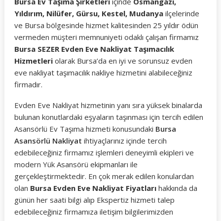
Bursa Ev Taşıma Şirketleri
içinde
Osmangazi,
Yıldırım, Nilüfer, Gürsu, Kestel, Mudanya
ilçelerinde
ve Bursa bölgesinde hizmet kalitesinden 25 yıldır ödün
vermeden müşteri memnuniyeti odaklı çalışan firmamız
Bursa SEZER Evden Eve Nakliyat Taşımacılık
Hizmetleri
olarak Bursa’da en iyi ve sorunsuz evden
eve nakliyat taşımacılık nakliye hizmetini alabileceğiniz
firmadır.
Evden Eve Nakliyat hizmetinin yanı sıra yüksek binalarda
bulunan konutlardaki eşyaların taşınması için tercih edilen
Asansörlü Ev Taşıma hizmeti konusundaki
Bursa
Asansörlü Nakliyat
ihtiyaçlarınız içinde tercih
edebileceğiniz firmamız işlemleri deneyimli ekipleri ve
modern Yük Asansörü ekipmanları ile
gerçekleştirmektedir. En çok merak edilen konulardan
olan
Bursa Evden Eve Nakliyat Fiyatları
hakkında da
günün her saati bilgi alıp Ekspertiz hizmeti talep
edebileceğiniz firmamıza iletişim bilgilerimizden