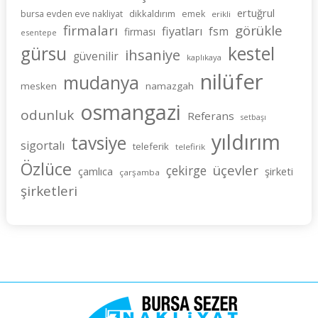
ertuğrul
dikkaldırım
bursa evden eve nakliyat
emek
erikli
firmaları
görükle
fiyatları
fsm
firması
esentepe
gürsu
kestel
ihsaniye
güvenilir
kaplıkaya
nilüfer
mudanya
mesken
namazgah
osmangazi
odunluk
Referans
setbaşı
yıldırım
tavsiye
sigortalı
teleferik
telefirik
Özlüce
üçevler
çekirge
şirketi
çamlıca
çarşamba
şirketleri