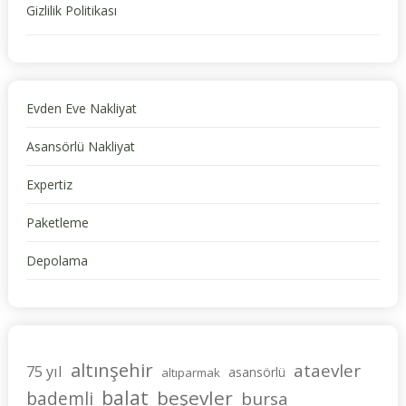
Gizlilik Politikası
Evden Eve Nakliyat
Asansörlü Nakliyat
Expertiz
Paketleme
Depolama
altınşehir
ataevler
75 yıl
asansörlü
altıparmak
balat
beşevler
bademli
bursa