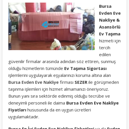
Bursa
Evden Eve
Nakliye &
Asansörlü
Ev Taşıma
hizmeti için
tercih
edilen
güvenilir firmalar arasında adından söz ettiren, sunmuş
olduğu hizmetlerin tümünde
Ev Taşıma Sigortası
işlemlerini uygulayarak eşyalarınızı koruma altına alan
Bursa Evden Eve Nakliye
firması
SEZER
ile görüşmeden
taşınma işlemleri için hizmet almamanızı öneriyoruz.
Bunun yanı sıra sektörde edinmiş olduğu tecrübe ve
deneyimli personeli ile daima
Bursa Evden Eve Nakliye
Fiyatları
hususunda da en uygun ücretleri
uygulamaktadır.
Bursa En İyi Evden Eve Nakliye Şirketleri
ya da
Evden