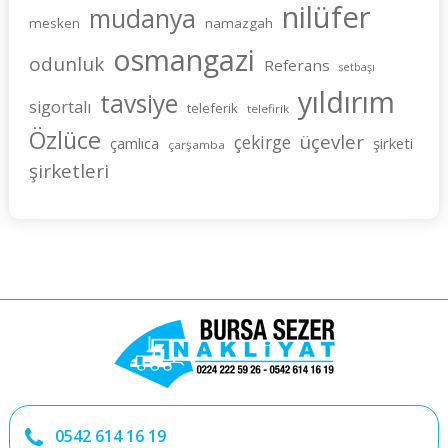
nilüfer
mudanya
mesken
namazgah
osmangazi
odunluk
Referans
setbaşı
yıldırım
tavsiye
sigortalı
teleferik
telefirik
Özlüce
üçevler
çekirge
şirketi
çamlıca
çarşamba
şirketleri
0542 614 16 19