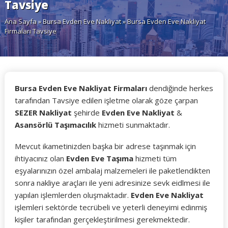
Tavsiye
Ana Sayfa
»
Bursa Evden Eve Nakliyat
» Bursa Evden Eve Nakliyat
Firmaları Tavsiye
Bursa Evden Eve Nakliyat Firmaları
dendiğinde herkes
tarafından Tavsiye edilen işletme olarak göze çarpan
SEZER Nakliyat
şehirde
Evden Eve Nakliyat
&
Asansörlü Taşımacılık
hizmeti sunmaktadır.
Mevcut ikametinizden başka bir adrese taşınmak için
ihtiyacınız olan
Evden Eve Taşıma
hizmeti tüm
eşyalarınızın özel ambalaj malzemeleri ile paketlendikten
sonra nakliye araçları ile yeni adresinize sevk eidlmesi ile
yapılan işlemlerden oluşmaktadır.
Evden Eve Nakliyat
işlemleri sektörde tecrübeli ve yeterli deneyimi edinmiş
kişiler tarafından gerçekleştirilmesi gerekmektedir.