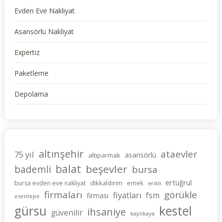
Evden Eve Nakliyat
Asansörlü Nakliyat
Expertiz
Paketleme
Depolama
altınşehir
ataevler
75 yıl
asansörlü
altıparmak
balat
beşevler
bademli
bursa
ertuğrul
dikkaldırım
bursa evden eve nakliyat
emek
erikli
firmaları
görükle
fiyatları
fsm
firması
esentepe
gürsu
kestel
ihsaniye
güvenilir
kaplıkaya