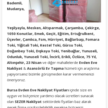
Bademli,
Mudanya,
Yeşilyayla, Mesken, Altıparmak, Çarşamba, Çekirge,
1050 Konutlar, Emek, Geçit, Eğitim, Ertuğrulkent,
Üçevler, Çamlıca, Fsm, Hürriyet, Bağlarbaşı, Fomara
Toki, Yiğitali Toki, Kestel Toki, Gürsu Toki,
Doğanbey Toki, Dışkaya Toki, Yenibağlar, Yunuseli,
Odunluk, Yunuseli Toki, İncirli, Erikli, Özlüce, 75 Yıl,
Altınşehir, 23 Nisan
ve diğer mahallelerde
Evden Eve
Nakliyat
&
Asansörlü Ev Taşıma
hizmeti için araştırma
yapıyorsanız bizimle görüşmeden karar vermemenizi
öneriyoruz.
Bursa Evden Eve Nakliyat Fiyatları
içinde size en
uygun ve bütçenize yardımcı olacak ücretleri sunacak
olan
SEZER Nakliyat
sektördeki fiyatları baz alarak
gerek firma sürdürülebilirliği gerekse bütçenizi