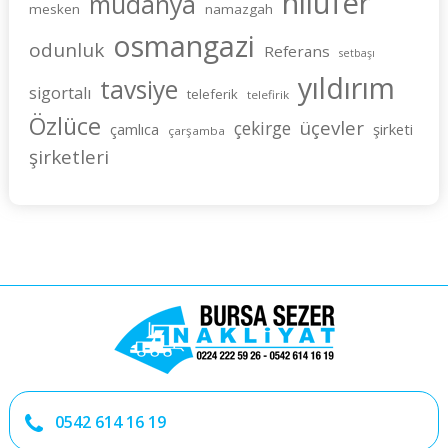
nilüfer
mudanya
mesken
namazgah
osmangazi
odunluk
Referans
setbaşı
yıldırım
tavsiye
sigortalı
teleferik
telefirik
Özlüce
üçevler
çekirge
şirketi
çamlıca
çarşamba
şirketleri
0542 614 16 19