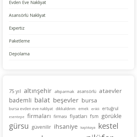
Evden Eve Nakliyat
Asansörlü Nakliyat
Expertiz
Paketleme
Depolama
altınşehir
ataevler
75 yıl
asansörlü
altıparmak
balat
beşevler
bademli
bursa
ertuğrul
dikkaldırım
bursa evden eve nakliyat
emek
erikli
firmaları
görükle
fiyatları
fsm
firması
esentepe
gürsu
kestel
ihsaniye
güvenilir
kaplıkaya