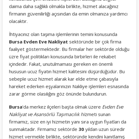
daima daha sağlıklı olmakla birlikte, hizmet alacağınız
firmanın güvenilirliği açısından da emin olmanıza yardımcı
olacaktır.
İhtiyacınız olan taşıma işlemlerinin temini konusunda
Bursa Evden Eve Nakliyat
sektöründe bir çok firma
faaliyet göstermektedir. Bu firmalar her sektörde olduğu
üzre fiyat politikları konusunda birbirleri ile rekabet
içindedir. Fakat, unutulmaması gereken en önemli
hususun ucuz fiyatın hizmet kalitesini düşürdüğüdür. Bu
sebeple ucuz hizmet alarak kar elde etme çabasıyla
hareket ederken eşyalarınızın Nakliye işlemleri esnasında
zarar görme olasılığını göz önünde bulundurun.
Bursa
‘da merkez ilçeleri başta olmak üzere
Evden Eve
Nakliyat ve Asansörlü Taşımacılık hi
zmeti sunan
firmamız, size en iyi hizmetin yanı sıra uygun fiyatları da
sunmaktadır. Firmamız sektörde
30
yıldan uzun süredir
hizmet vermekle birlikte, sektöründe kendini kanıtlamış