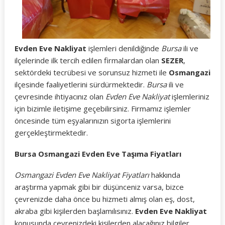
Evden Eve Nakliyat
işlemleri denildiğinde
Bursa
ili ve
ilçelerinde ilk tercih edilen firmalardan olan
SEZER
,
sektördeki tecrübesi ve sorunsuz hizmeti ile
Osmangazi
ilçesinde faaliyetlerini sürdürmektedir.
Bursa
ili ve
çevresinde ihtiyacınız olan
Evden Eve Nakliyat
işlemleriniz
için bizimle iletişime geçebilirsiniz. Firmamız işlemler
öncesinde tüm eşyalarınızın sigorta işlemlerini
gerçekleştirmektedir.
Bursa Osmangazi Evden Eve Taşıma Fiyatları
Osmangazi Evden Eve Nakliyat Fiyatları
hakkında
araştırma yapmak gibi bir düşünceniz varsa, bizce
çevrenizde daha önce bu hizmeti almış olan eş, dost,
akraba gibi kişilerden başlamılısınız.
Evden Eve Nakliyat
konusunda çevrenizdeki kişilerden alacağınız bilgiler