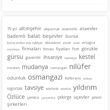
altınşehir
ataevler
75 yıl
asansörlü
altıparmak
balat
beşevler
bademli
bursa
ertuğrul
dikkaldırım
bursa evden eve nakliyat
emek
erikli
firmaları
görükle
fiyatları
fsm
firması
esentepe
gürsu
kestel
ihsaniye
güvenilir
kaplıkaya
nilüfer
mudanya
mesken
namazgah
osmangazi
odunluk
Referans
setbaşı
yıldırım
tavsiye
sigortalı
teleferik
telefirik
Özlüce
üçevler
çekirge
şirketi
çamlıca
çarşamba
şirketleri