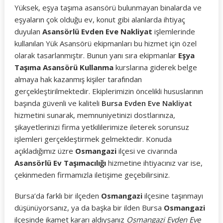
Yüksek, eşya taşıma asansörü bulunmayan binalarda ve
eşyaların çok olduğu ev, konut gibi alanlarda ihtiyaç
duyulan
Asansörlü Evden Eve Nakliyat
işlemlerinde
kullanılan Yük Asansörü ekipmanları bu hizmet için özel
olarak tasarlanmıştır. Bunun yanı sıra ekipmanlar
Eşya
Taşıma Asansörü Kullanma
kurslarına giderek belge
almaya hak kazanmış kişiler tarafından
gerçekleştirilmektedir. Ekiplerimizin öncelikli hususlarının
başında güvenli ve kaliteli
Bursa Evden Eve Nakliyat
hizmetini sunarak, memnuniyetinizi dostlarınıza,
şikayetlerinizi firma yetkililerimize ileterek sorunsuz
işlemleri gerçekleştirmek gelmektedir. Konuda
açıkladığımız üzre
Osmangazi
ilçesi ve civarında
Asansörlü Ev Taşımacılığı
hizmetine ihtiyacınız var ise,
çekinmeden firmamızla iletişime geçebilirsiniz.
Bursa’da farklı bir ilçeden
Osmangazi
ilçesine taşınmayı
düşünüyorsanız, ya da başka bir ilden Bursa
Osmangazi
ilçesinde ikamet kararı aldıysanız
Osmangazi Evden Eve