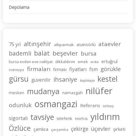
Depolama
altınşehir
ataevler
75 yıl
asansörlü
altıparmak
balat
beşevler
bademli
bursa
ertuğrul
dikkaldırım
bursa evden eve nakliyat
emek
erikli
firmaları
görükle
fiyatları
fsm
firması
esentepe
gürsu
kestel
ihsaniye
güvenilir
kaplıkaya
nilüfer
mudanya
mesken
namazgah
osmangazi
odunluk
Referans
setbaşı
yıldırım
tavsiye
sigortalı
teleferik
telefirik
Özlüce
üçevler
çekirge
şirketi
çamlıca
çarşamba