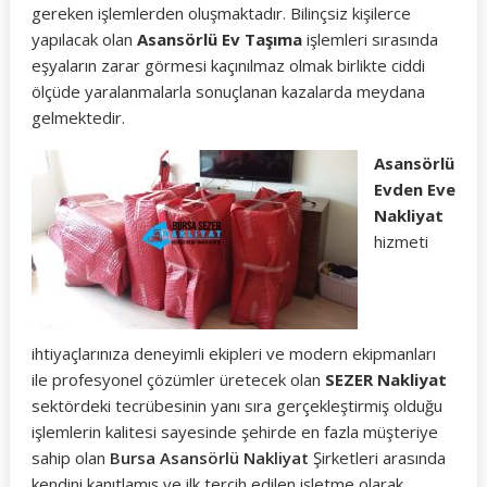
gereken işlemlerden oluşmaktadır. Bilinçsiz kişilerce
yapılacak olan
Asansörlü Ev Taşıma
işlemleri sırasında
eşyaların zarar görmesi kaçınılmaz olmak birlikte ciddi
ölçüde yaralanmalarla sonuçlanan kazalarda meydana
gelmektedir.
Asansörlü
Evden Eve
Nakliyat
hizmeti
ihtiyaçlarınıza deneyimli ekipleri ve modern ekipmanları
ile profesyonel çözümler üretecek olan
SEZER Nakliyat
sektördeki tecrübesinin yanı sıra gerçekleştirmiş olduğu
işlemlerin kalitesi sayesinde şehirde en fazla müşteriye
sahip olan
Bursa Asansörlü Nakliyat
Şirketleri arasında
kendini kanıtlamış ve ilk tercih edilen işletme olarak