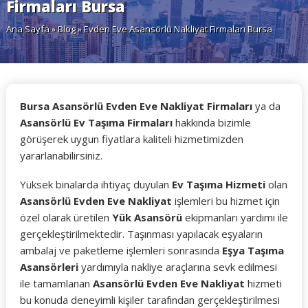
Firmaları Bursa
Ana Sayfa
»
Blog
» Evden Eve Asansörlü Nakliyat Firmaları Bursa
Bursa Asansörlü Evden Eve Nakliyat Firmaları
ya da
Asansörlü Ev Taşıma Firmaları
hakkında bizimle
görüşerek uygun fiyatlara kaliteli hizmetimizden
yararlanabilirsiniz.
Yüksek binalarda ihtiyaç duyulan
Ev Taşıma Hizmeti
olan
Asansörlü Evden Eve Nakliyat
işlemleri bu hizmet için
özel olarak üretilen
Yük Asansörü
ekipmanları yardımı ile
gerçekleştirilmektedir. Taşınması yapılacak eşyaların
ambalaj ve paketleme işlemleri sonrasında
Eşya Taşıma
Asansörleri
yardımıyla nakliye araçlarına sevk edilmesi
ile tamamlanan
Asansörlü Evden Eve Nakliyat
hizmeti
bu konuda deneyimli kişiler tarafından gerçekleştirilmesi