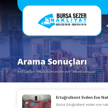
Arama Sonuçları
Ana Sayfa
» "ertulrulkent evden eve" etiketli sonuçlar
Ertuğrulkent Evden Eve Nak
Bursa Ertuğrulkent evden eve nakli