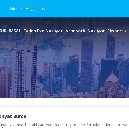
Sitemize Hoşgeldiniz...
KURUMSAL
Evden Eve Nakliyat
Asansörlü Nakliyat
Ekspertiz
liyat Bursa
yat, asansörlü nakliyat, evden eve taşımacılık firmaları‘ndanız. Bursa 