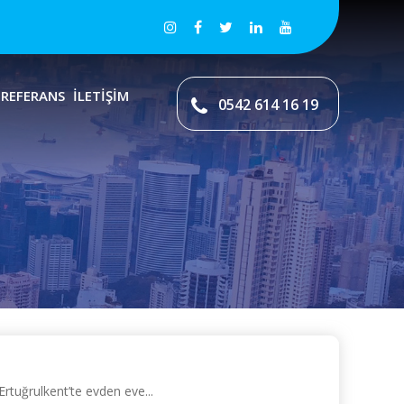
REFERANS
İLETİŞİM
0542 614 16 19
Ertuğrulkent’te evden eve...