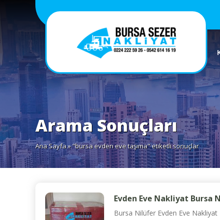
Arama Sonuçları
Ana Sayfa
» "bursa evden eve taşıma" etiketli sonuçlar
Evden Eve Nakliyat Bursa Ni
Bursa Nilüfer Evden Eve Nakliyat F