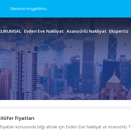
Sitemize Hoşgeldiniz...
KURUMSAL
Evden Eve Nakliyat
Asansörlü Nakliyat
Ekspertiz
lüfer Fiyatları
iyatları konusunda bilgi almak için Evden Eve Nakliyat ve Asansörlü Taş