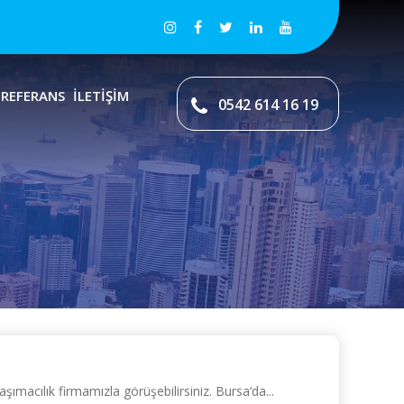
REFERANS
İLETİŞİM
0542 614 16 19
ımacılık firmamızla görüşebilirsiniz. Bursa‘da...