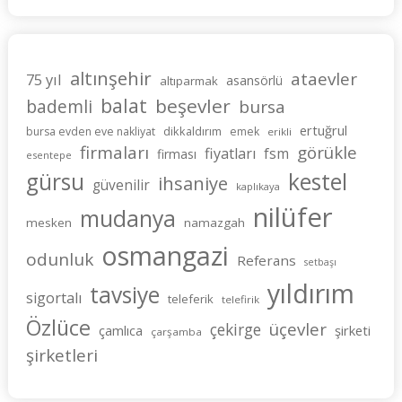
altınşehir
ataevler
75 yıl
asansörlü
altıparmak
balat
beşevler
bademli
bursa
ertuğrul
dikkaldırım
bursa evden eve nakliyat
emek
erikli
firmaları
görükle
fiyatları
fsm
firması
esentepe
gürsu
kestel
ihsaniye
güvenilir
kaplıkaya
nilüfer
mudanya
mesken
namazgah
osmangazi
odunluk
Referans
setbaşı
yıldırım
tavsiye
sigortalı
teleferik
telefirik
Özlüce
üçevler
çekirge
şirketi
çamlıca
çarşamba
şirketleri