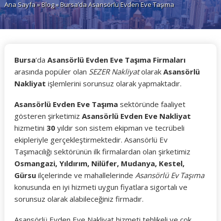
Ana Sayfa
»
Blog
» Bursa’da Asansörlü Evden Eve Taşıma
Bursa
‘da
Asansörlü Evden Eve Taşıma Firmaları
arasında popüler olan
SEZER Nakliyat
olarak
Asansörlü
Nakliyat
işlemlerini sorunsuz olarak yapmaktadır.
Asansörlü Evden Eve Taşıma
sektöründe faaliyet
gösteren şirketimiz
Asansörlü Evden Eve Nakliyat
hizmetini
30
yıldır son sistem ekipman ve tecrübeli
ekipleriyle gerçekleştirmektedir. Asansörlü Ev
Taşımacılığı sektörünün ilk firmalardan olan şirketimiz
Osmangazi, Yıldırım, Nilüfer, Mudanya, Kestel,
Gürsu
ilçelerinde ve mahallelerinde
Asansörlü Ev Taşıma
konusunda en iyi hizmeti uygun fiyatlara sigortalı ve
sorunsuz olarak alabileceğiniz firmadır.
Asansörlü Evden Eve Nakliyat hizmeti tehlikeli ve çok