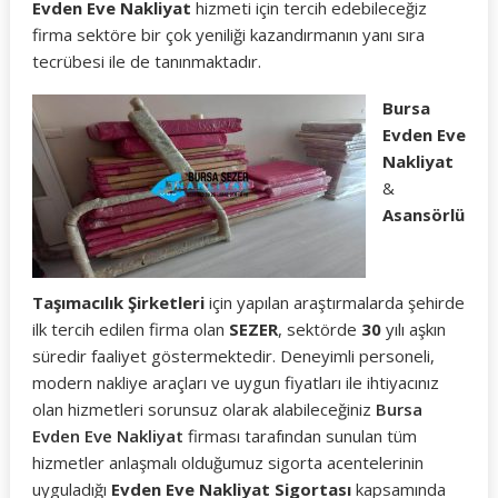
Evden Eve Nakliyat
hizmeti için tercih edebileceğiz
firma sektöre bir çok yeniliği kazandırmanın yanı sıra
tecrübesi ile de tanınmaktadır.
Bursa
Evden Eve
Nakliyat
&
Asansörlü
Taşımacılık Şirketleri
için yapılan araştırmalarda şehirde
ilk tercih edilen firma olan
SEZER
, sektörde
30
yılı aşkın
süredir faaliyet göstermektedir. Deneyimli personeli,
modern nakliye araçları ve uygun fiyatları ile ihtiyacınız
olan hizmetleri sorunsuz olarak alabileceğiniz
Bursa
Evden Eve Nakliyat
firması tarafından sunulan tüm
hizmetler anlaşmalı olduğumuz sigorta acentelerinin
uyguladığı
Evden Eve Nakliyat Sigortası
kapsamında