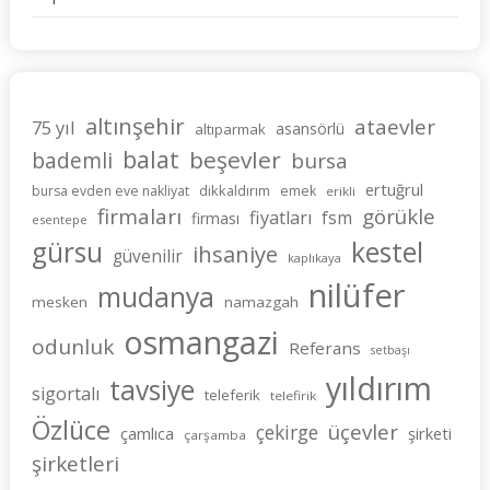
altınşehir
ataevler
75 yıl
asansörlü
altıparmak
balat
beşevler
bademli
bursa
ertuğrul
dikkaldırım
bursa evden eve nakliyat
emek
erikli
firmaları
görükle
fiyatları
fsm
firması
esentepe
gürsu
kestel
ihsaniye
güvenilir
kaplıkaya
nilüfer
mudanya
mesken
namazgah
osmangazi
odunluk
Referans
setbaşı
yıldırım
tavsiye
sigortalı
teleferik
telefirik
Özlüce
üçevler
çekirge
şirketi
çamlıca
çarşamba
şirketleri