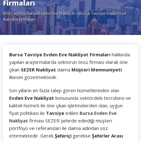
Firmaları
Ana Sayfa
»
Bursa Evden Eve Nakliyat
» Bursa Tavsiye Evden Eve
Nakliyat Firmaları
Bursa Tavsiye Evden Eve Nakliyat Firmaları
hakkında
yapılan araştırmalarda sektörün öncü firması olarak öne
çıkan
SEZER Nakliyat
daima
Müşteri Memnuniyeti
ilkesini gözetmektedir.
Son yılların en fazla talep gören hizmetlerinden olan
Evden Eve Nakliyat
konusunda sektördeki tecrübesi ve
kaliteli hizmeti ile öne çıkan işletmelerden olan, uygun
fiyat politikası ile
Tavsiye
edilen
Bursa Evden Eve
Nakliyat
firması SEZER şehirde edindiği müşteri
pörtföyü ve referansları ile daima adından söz
ettirmektedir. Gerek
Şehiriçi
gerekse
Şehirler Arası