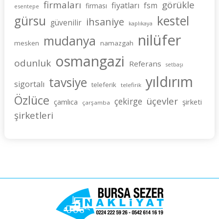
firmaları
görükle
fiyatları
fsm
firması
esentepe
gürsu
kestel
ihsaniye
güvenilir
kaplıkaya
nilüfer
mudanya
mesken
namazgah
osmangazi
odunluk
Referans
setbaşı
yıldırım
tavsiye
sigortalı
teleferik
telefirik
Özlüce
üçevler
çekirge
şirketi
çamlıca
çarşamba
şirketleri