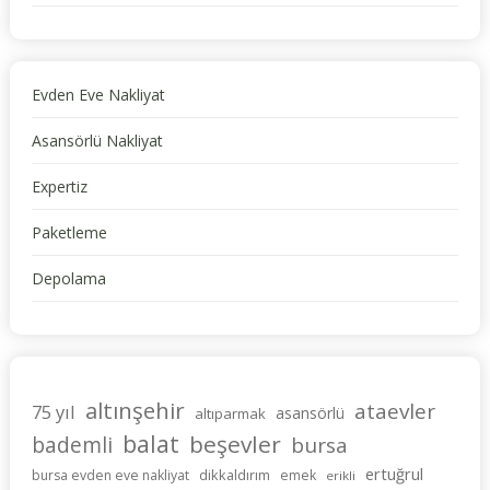
Evden Eve Nakliyat
Asansörlü Nakliyat
Expertiz
Paketleme
Depolama
altınşehir
ataevler
75 yıl
asansörlü
altıparmak
balat
beşevler
bademli
bursa
ertuğrul
dikkaldırım
bursa evden eve nakliyat
emek
erikli