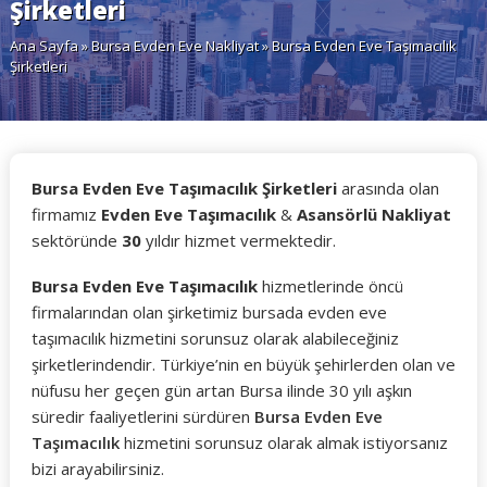
Şirketleri
Ana Sayfa
»
Bursa Evden Eve Nakliyat
» Bursa Evden Eve Taşımacılık
Şirketleri
Bursa Evden Eve Taşımacılık Şirketleri
arasında olan
firmamız
Evden Eve Taşımacılık
&
Asansörlü Nakliyat
sektöründe
30
yıldır hizmet vermektedir.
Bursa Evden Eve Taşımacılık
hizmetlerinde öncü
firmalarından olan şirketimiz bursada evden eve
taşımacılık hizmetini sorunsuz olarak alabileceğiniz
şirketlerindendir. Türkiye’nin en büyük şehirlerden olan ve
nüfusu her geçen gün artan Bursa ilinde 30 yılı aşkın
süredir faaliyetlerini sürdüren
Bursa Evden Eve
Taşımacılık
hizmetini sorunsuz olarak almak istiyorsanız
bizi arayabilirsiniz.