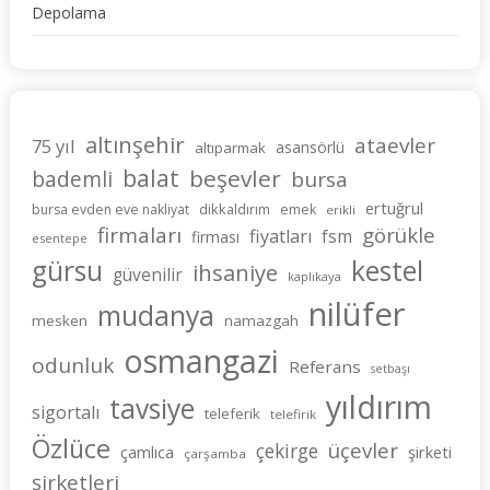
Depolama
altınşehir
ataevler
75 yıl
asansörlü
altıparmak
balat
beşevler
bademli
bursa
ertuğrul
dikkaldırım
bursa evden eve nakliyat
emek
erikli
firmaları
görükle
fiyatları
fsm
firması
esentepe
gürsu
kestel
ihsaniye
güvenilir
kaplıkaya
nilüfer
mudanya
mesken
namazgah
osmangazi
odunluk
Referans
setbaşı
yıldırım
tavsiye
sigortalı
teleferik
telefirik
Özlüce
üçevler
çekirge
şirketi
çamlıca
çarşamba
şirketleri