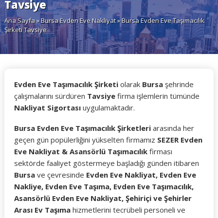
Tavsiye
Ana Sayfa
»
Bursa Evden Eve Nakliyat
» Bursa Evden Eve Taşımacılık
Şirketi Tavsiye
Evden Eve Taşımacılık Şirketi
olarak
Bursa
şehrinde
çalışmalarını sürdüren
Tavsiye
firma işlemlerin tümünde
Nakliyat Sigortası
uygulamaktadır.
Bursa Evden Eve Taşımacılık Şirketleri
arasında her
geçen gün popülerliğini yükselten firmamız
SEZER Evden
Eve Nakliyat & Asansörlü Taşımacılık
firması
sektörde faaliyet göstermeye başladığı günden itibaren
Bursa
ve çevresinde
Evden Eve Nakliyat, Evden Eve
Nakliye, Evden Eve Taşıma, Evden Eve Taşımacılık,
Asansörlü Evden Eve Nakliyat, Şehiriçi ve Şehirler
Arası Ev Taşıma
hizmetlerini tecrübeli personeli ve