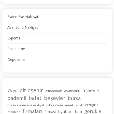
Evden Eve Nakliyat
Asansörlü Nakliyat
Expertiz
Paketleme
Depolama
altınşehir
ataevler
75 yıl
asansörlü
altıparmak
balat
beşevler
bademli
bursa
ertuğrul
dikkaldırım
bursa evden eve nakliyat
emek
erikli
firmaları
görükle
fiyatları
fsm
firması
esentepe