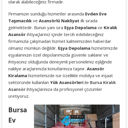
olarak alabileceğiniz firmadır.
Firmamızın sunduğu hizmetler arasında
Evden Eve
Taşımacılık
ve
Asansörlü Nakliyat
ilk sırada
gelmektedir. Bunun yanı sıra
Eşya Depolama
ve
Kiralık
Asansör
ihtiyaçlarınız içinde tercih edebileceğiniz
firmamızla çalışmadan hizmet kaliteimizden haberdar
olmanız mümkün değildir.
Eşya Depolama
hizmetimizde
eşyalarınızın özel depolarımızda güvenle saklanır ve
ihtiyacınız olduğunda deneyimli personelimiz eşliğinde
nakliye araçlarımızla konutlarınıza taşınır.
Asansör
Kiralama
hizmetimizde ise özellikle mobilya ve inşaat
sektöründe kullanılan
Yük Asansörleri
ile
Bursa Kiralık
Asansör
ihtiyaçlarınıza da profesyonel çözümler
üretiyoruz.
Bursa
Ev