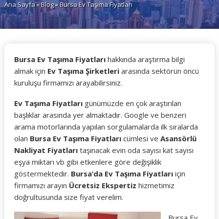
Ana Sayfa
»
Blog
» Bursa Ev Taşıma Fiyatları
Bursa Ev Taşıma Fiyatları
hakkında araştırma bilgi
almak için
Ev Taşıma Şirketleri
arasında sektörün öncü
kuruluşu firmamızı arayabilirsiniz.
Ev Taşıma Fiyatları
günümüzde en çok araştırılan
başlıklar arasında yer almaktadır. Google ve benzeri
arama motorlarında yapılan sorgulamalarda ilk sıralarda
olan
Bursa Ev Taşıma Fiyatları
cümlesi ve
Asansörlü
Nakliyat Fiyatları
taşınacak evin oda sayısı kat sayısı
eşya miktarı vb gibi etkenlere göre değişiklik
göstermektedir.
Bursa’da Ev Taşıma Fiyatları
için
firmamızı arayın
Ücretsiz Ekspertiz
hizmetimiz
doğrultusunda size fiyat verelim.
Bursa Ev