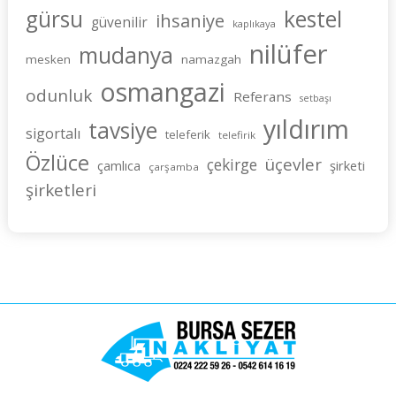
gürsu
kestel
ihsaniye
güvenilir
kaplıkaya
nilüfer
mudanya
mesken
namazgah
osmangazi
odunluk
Referans
setbaşı
yıldırım
tavsiye
sigortalı
teleferik
telefirik
Özlüce
üçevler
çekirge
şirketi
çamlıca
çarşamba
şirketleri