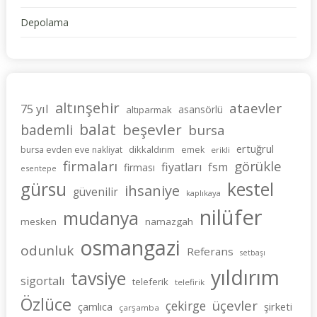
Depolama
altınşehir
ataevler
75 yıl
asansörlü
altıparmak
balat
beşevler
bademli
bursa
ertuğrul
dikkaldırım
bursa evden eve nakliyat
emek
erikli
firmaları
görükle
fiyatları
fsm
firması
esentepe
gürsu
kestel
ihsaniye
güvenilir
kaplıkaya
nilüfer
mudanya
mesken
namazgah
osmangazi
odunluk
Referans
setbaşı
yıldırım
tavsiye
sigortalı
teleferik
telefirik
Özlüce
üçevler
çekirge
şirketi
çamlıca
çarşamba