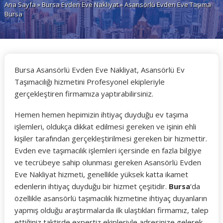
Ana Sayfa
»
Bursa Evden Eve Nakliyat
» Asansörlü Evden Eve Taşıma
Bursa
Bursa Asansörlü Evden Eve Nakliyat, Asansörlü Ev
Taşımacılığı hizmetini Profesyonel ekipleriyle
gerçekleştiren firmamıza yaptırabilirsiniz.
Hemen hemen hepimizin ihtiyaç duyduğu ev taşıma
işlemleri, oldukça dikkat edilmesi gereken ve işinin ehli
kişiler tarafından gerçekleştirilmesi gereken bir hizmettir.
Evden eve taşımacılık işlemleri içersinde en fazla bilgiye
ve tecrübeye sahip olunması gereken Asansörlü Evden
Eve Nakliyat hizmeti, genellikle yüksek katta ikamet
edenlerin ihtiyaç duyduğu bir hizmet çeşitidir.
Bursa
‘da
özellikle asansörlü taşımacılık hizmetine ihtiyaç duyanların
yapmış olduğu araştırmalarda ilk ulaştıkları firmamız, talep
ettiğiniz taktirde expertiz ekipleriyle adresinize gelerek