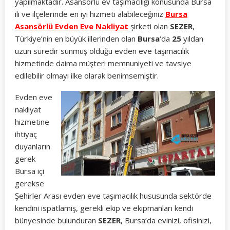
yapılmaktadır. Asansörlü ev taşımacılığı konusunda Bursa
ili ve ilçelerinde en iyi hizmeti alabileceğiniz
Bursa
Asansörlü Evden Eve Nakliyat
şirketi olan
SEZER
,
Türkiye’nin en büyük illerinden olan
Bursa
‘da
25
yıldan
uzun süredir sunmuş olduğu evden eve taşımacılık
hizmetinde daima müşteri memnuniyeti ve tavsiye
edilebilir olmayı ilke olarak benimsemiştir.
Evden eve
nakliyat
hizmetine
ihtiyaç
duyanların
gerek
Bursa içi
gerekse
Şehirler Arası evden eve taşımacılık hususunda sektörde
kendini ispatlamış, gerekli ekip ve ekipmanları kendi
bünyesinde bulunduran
SEZER
, Bursa’da evinizi, ofisinizi,