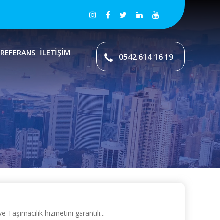
REFERANS
İLETİŞİM
0542 614 16 19
Taşımacılık hizmetini garantili...