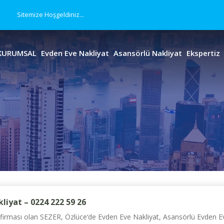
Sitemize Hoşgeldiniz...
KURUMSAL
Evden Eve Nakliyat
Asansörlü Nakliyat
Ekspertiz
liyat – 0224 222 59 26
irması olan SEZER, Özlüce‘de Evden Eve Nakliyat, Asansörlü Evden Eve 