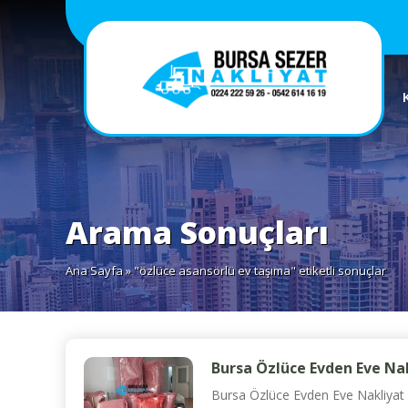
Arama Sonuçları
Ana Sayfa
» "özlüce asansörlü ev taşıma" etiketli sonuçlar
Bursa Özlüce Evden Eve Nak
Bursa Özlüce Evden Eve Nakliyat f