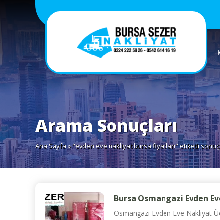
Arama Sonuçları
Ana Sayfa
» "evden eve nakliyat bursa fiyatları" etiketli sonuç
Bursa Osmangazi Evden Eve
Osmangazi Evden Eve Nakliyat Ücre