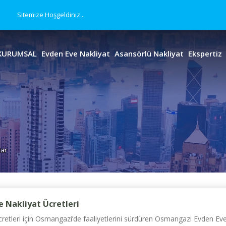
Sitemize Hoşgeldiniz...
KURUMSAL
Evden Eve Nakliyat
Asansörlü Nakliyat
Ekspertiz
lar
 Nakliyat Ücretleri
tleri için Osmangazi’de faaliyetlerini sürdüren Osmangazi Evden Eve Na