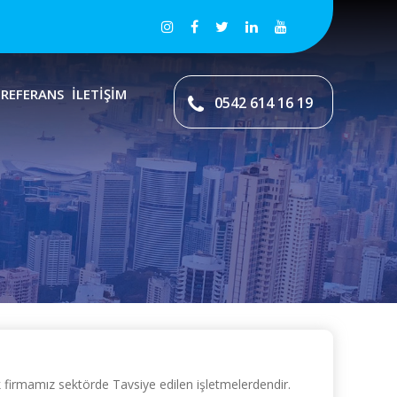
REFERANS
İLETİŞİM
0542 614 16 19
firmamız sektörde Tavsiye edilen işletmelerdendir.