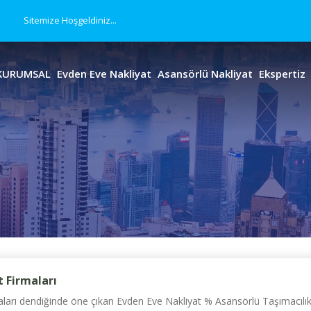
Sitemize Hoşgeldiniz...
KURUMSAL
Evden Eve Nakliyat
Asansörlü Nakliyat
Ekspertiz
 Firmaları
ları dendiğinde öne çıkan Evden Eve Nakliyat % Asansörlü Taşımacılık 