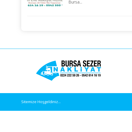
Bursa...
Sitemize Hoşgeldiniz...