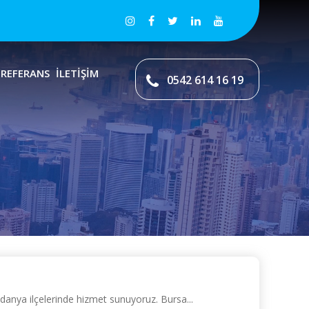
REFERANS
İLETİŞİM
0542 614 16 19
udanya ilçelerinde hizmet sunuyoruz. Bursa...