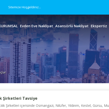
Sitemize Hoşgeldiniz...
KURUMSAL
Evden Eve Nakliyat
Asansörlü Nakliyat
Ekspertiz
uçlar
k Şirketleri Tavsiye
k Şirketleri içerisinde Osmangazi, Nilüfer, Yıldırım, Kestel, Gürsu, M