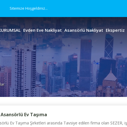
Sitemize Hoşgeldiniz...
KURUMSAL
Evden Eve Nakliyat
Asansörlü Nakliyat
Ekspertiz
lar
 Asansörlü Ev Taşıma
rlü Ev Taşıma Şirketleri arasında Tavsiye edilen firma olan SEZER, işle