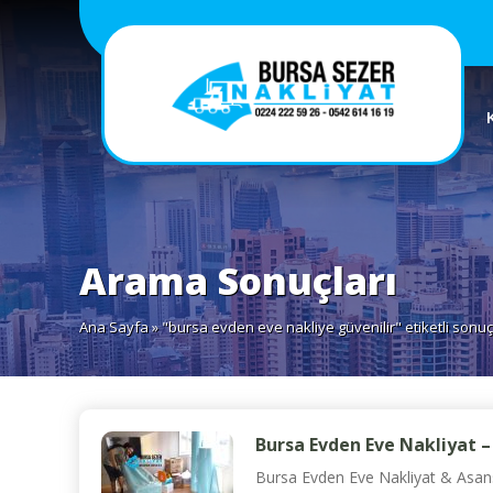
Arama Sonuçları
Ana Sayfa
» "bursa evden eve nakliye güvenilir" etiketli sonuç
Bursa Evden Eve Nakliyat –
Bursa Evden Eve Nakliyat & Asansö