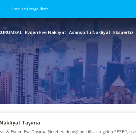
Sitemize Hoşgeldiniz...
KURUMSAL
Evden Eve Nakliyat
Asansörlü Nakliyat
Ekspertiz
r
 Nakliyat Taşıma
t & Evden Eve Taşıma Şirketleri dendiğinde ilk akla gelen SEZER, hizm