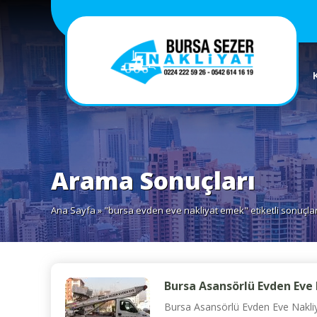
Arama Sonuçları
Ana Sayfa
» "bursa evden eve nakliyat emek" etiketli sonuçla
Bursa Asansörlü Evden Eve
Bursa Asansörlü Evden Eve Nakliya