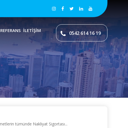
REFERANS
İLETİŞİM
0542 614 16 19
etlerin tümünde Nakliyat Sigortası...